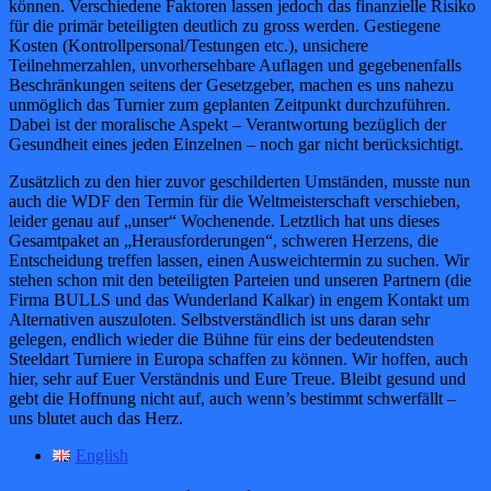
können. Verschiedene Faktoren lassen jedoch das finanzielle Risiko
für die primär beteiligten deutlich zu gross werden. Gestiegene
Kosten (Kontrollpersonal/Testungen etc.), unsichere
Teilnehmerzahlen, unvorhersehbare Auflagen und gegebenenfalls
Beschränkungen seitens der Gesetzgeber, machen es uns nahezu
unmöglich das Turnier zum geplanten Zeitpunkt durchzuführen.
Dabei ist der moralische Aspekt – Verantwortung bezüglich der
Gesundheit eines jeden Einzelnen – noch gar nicht berücksichtigt.
Zusätzlich zu den hier zuvor geschilderten Umständen, musste nun
auch die WDF den Termin für die Weltmeisterschaft verschieben,
leider genau auf „unser“ Wochenende. Letztlich hat uns dieses
Gesamtpaket an „Herausforderungen“, schweren Herzens, die
Entscheidung treffen lassen, einen Ausweichtermin zu suchen. Wir
stehen schon mit den beteiligten Parteien und unseren Partnern (die
Firma BULLS und das Wunderland Kalkar) in engem Kontakt um
Alternativen auszuloten. Selbstverständlich ist uns daran sehr
gelegen, endlich wieder die Bühne für eins der bedeutendsten
Steeldart Turniere in Europa schaffen zu können. Wir hoffen, auch
hier, sehr auf Euer Verständnis und Eure Treue. Bleibt gesund und
gebt die Hoffnung nicht auf, auch wenn’s bestimmt schwerfällt –
uns blutet auch das Herz.
English